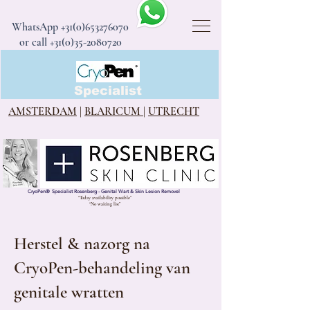
WhatsApp
+31(0)653276070
or call +31(0)35-2080720
CryoPen®
Specialist
AMSTERDAM
|
BLARICUM
|
UTRECHT
CryoPen
®
Specialist Rosenberg - Genital Wart & Skin Lesion Removel
“Today availability possible”
“No waiting list”
Herstel & nazorg na
CryoPen-behandeling van
genitale wratten