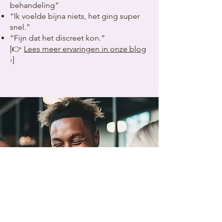
behandeling”
“Ik voelde bijna niets, het ging super
snel.”
“Fijn dat het discreet kon.”
[👉
Lees meer ervaringen in onze blog
›]
Call
+31(0)35-2080720
Email
info@studiorosenberg.nl
Follow