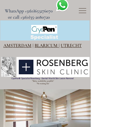
WhatsApp
+31(0)653276070
or call +31(0)35-2080720
CryoPen®
Specialist
AMSTERDAM
|
BLARICUM
|
UTRECHT
CryoPen
®
Specialist Rosenberg - Genital Wart & Skin Lesion Removel
“Today availability possible”
“No waiting list”