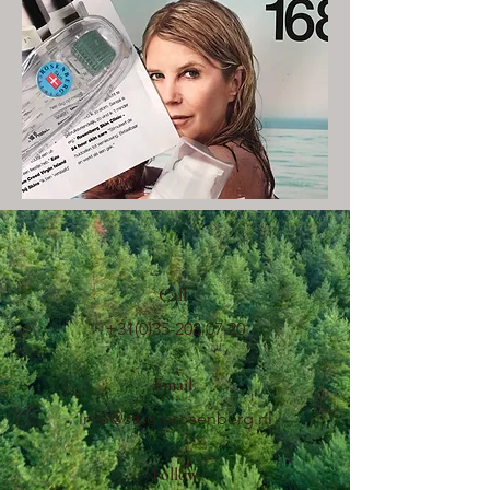
Call
+31(0)35-208 07 20
Email
info@studiorosenberg.nl
Follow