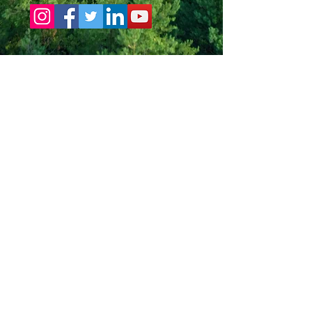
Rosenberg
SKIN
Clinic
WhatsApp
Van Eeghenlaan 27
+31(0)653276070
or call
1071 EN Amsterdam Zuid
+31(0)35-2080720
Maliebaan 45
3681 CD Utrecht
Frederik van Eedenlaan 18
1262 AB Blaricum
Wijnhaven 36
3011 WS Rotterdam
Rosenberg Skin Clinic werkt volgens de richtlijnen van de Wet
kwaliteit, klachten en geschillen zorg (Wkkgz).
Dat betekent dat elke behandeling — van intake tot nazorg —
zorgvuldig, veilig en volgens medische kwaliteitsnormen wordt
uitgevoerd.
Wij beschikken over:
een erkende klachten- en geschillenregeling