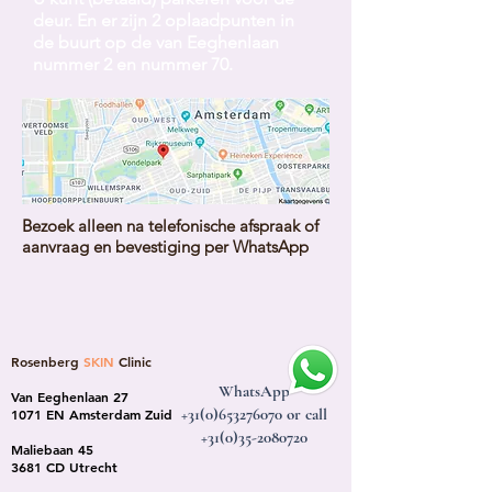
deur. En er zijn 2 oplaadpunten in
de buurt op de van Eeghenlaan
nummer 2 en nummer 70.
Bezoek alleen na telefonische afspraak of
aanvraag en bevestiging per WhatsApp
Rosenberg
SKIN
Clinic
WhatsApp
Van Eeghenlaan 27
+31(0)653276070
or call
1071 EN Amsterdam Zuid
+31(0)35-2080720
Maliebaan 45
3681 CD Utrecht