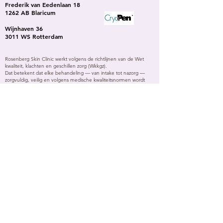
Frederik van Eedenlaan 18
1262 AB Blaricum
Wijnhaven 36
3011 WS Rotterdam
Rosenberg Skin Clinic werkt volgens de richtlijnen van de Wet
kwaliteit, klachten en geschillen zorg (Wkkgz).
Dat betekent dat elke behandeling — van intake tot nazorg —
zorgvuldig, veilig en volgens medische kwaliteitsnormen wordt
uitgevoerd.
Wij beschikken over:
een erkende klachten- en geschillenregeling
een behandelaar met CryoPen specialisatie, ook voor specifieke
genitale problemen die werkt volgens vaste hygiëne- en
privacyprotocollen.
📋 Je kunt dus rekenen op deskundige zorg, volledige discretie
en een behandeling die voldoet aan de wettelijke eisen, ook
zonder doorverwijzing van een arts.
NL BLOG
EN BLOG
ES BLOG