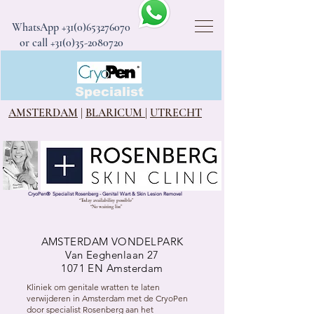
WhatsApp
+31(0)653276070
or call +31(0)35-2080720
CryoPen®
Specialist
AMSTERDAM
|
BLARICUM
|
UTRECHT
CryoPen
®
Specialist Rosenberg - Genital Wart & Skin Lesion Removel
“Today availability possible”
“No waiting list”
AMSTERDAM VONDELPARK
Van Eeghenlaan 27
1071 EN Amsterdam
Kliniek om genitale wratten te laten
verwijderen in Amsterdam met de CryoPen
door specialist Rosenberg aan het