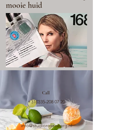
mooie huid
Call
+31(0)35-208 07 20
Email
info@studiorosenberg.nl