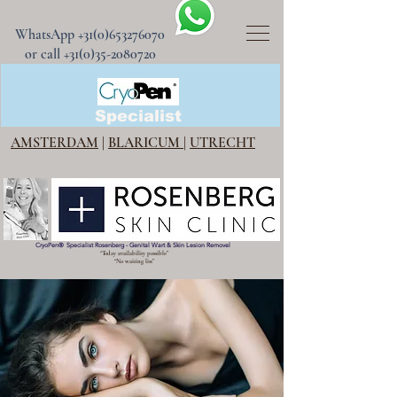
WhatsApp
+31(0)653276070
or call +31(0)35-2080720
CryoPen®
Specialist
AMSTERDAM
|
BLARICUM
|
UTRECHT
CryoPen
®
Specialist Rosenberg - Genital Wart & Skin Lesion Removel
“Today availability possible”
“No waiting list”