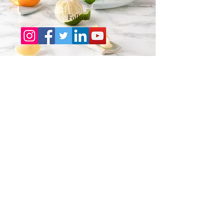
Follow
Rosenberg
SKIN
Clinic
WhatsApp
Van Eeghenlaan 27
+31(0)653276070
or call
1071 EN Amsterdam Zuid
+31(0)35-2080720
Maliebaan 45
3681 CD Utrecht
Frederik van Eedenlaan 18
1262 AB Blaricum
Wijnhaven 36
3011 WS Rotterdam
Rosenberg Skin Clinic werkt volgens de richtlijnen van de Wet
kwaliteit, klachten en geschillen zorg (Wkkgz).
Dat betekent dat elke behandeling — van intake tot nazorg —
zorgvuldig, veilig en volgens medische kwaliteitsnormen wordt