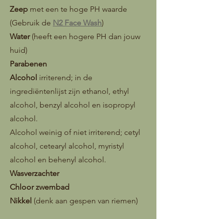
Zeep
met een te hoge PH waarde
(Gebruik de
N2 Face Wash
)
Water
(heeft een hogere PH dan jouw
huid)
Parabenen
Alcohol
irriterend; in de
ingrediëntenlijst zijn ethanol, ethyl
alcohol, benzyl alcohol en isopropyl
alcohol.
Alcohol weinig of niet irriterend; cetyl
alcohol, cetearyl alcohol, myristyl
alcohol en behenyl alcohol.
Wasverzachter
Chloor zwembad
Nikkel
(denk aan gespen van riemen)