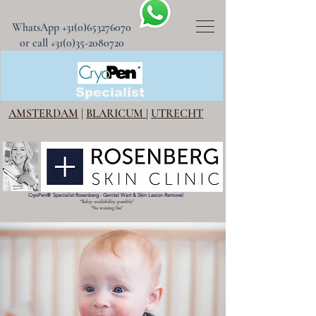
WhatsApp
+31(0)653276070
or call +31(0)35-2080720
CryoPen®
Specialist
AMSTERDAM
|
BLARICUM
|
UTRECHT
CryoPen
®
Specialist Rosenberg - Genital Wart & Skin Lesion Removel
“Today availability possible”
“No waiting list”