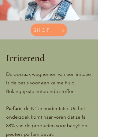
SHOP
Irriterend
De oorzaak wegnemen van een irritatie
is de basis voor een kalme huid.
Belangrijkste irriterende stoffen;
Parfum
, de N1 in huidirritatie. Uit het
onderzoek komt naar voren dat zelfs
88% van de producten voor baby’s en
peuters parfum bevat.