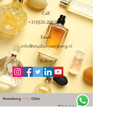
Call
+31(0)35-208 07 20
Email
info@studiorosenberg.nl
Follow
Rosenberg
SKIN
Clinic
WhatsApp
Van Eeghenlaan 27
+31(0)653276070
or call
1071 EN Amsterdam Zuid
+31(0)35-2080720
Maliebaan 45
3681 CD Utrecht