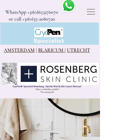
WhatsApp
+31(0)653276070
or call +31(0)35-2080720
CryoPen®
Specialist
AMSTERDAM
|
BLARICUM
|
UTRECHT
CryoPen
®
Specialist Rosenberg - Genital Wart & Skin Lesion Removel
“Today availability possible”
“No waiting list”