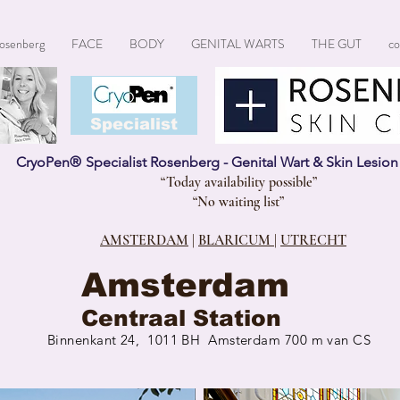
osenberg
FACE
BODY
GENITAL WARTS
THE GUT
co
CryoPen®
Specialist
CryoPen
®
Specialist Rosenberg - Genital Wart & Skin Lesio
“Today availability possible”
“No waiting list”
AMSTERDAM
|
BLARICUM
|
UTRECHT
Amsterdam
Centraal Station
Binnenkant 24, 1011 BH Amsterdam 700 m van CS