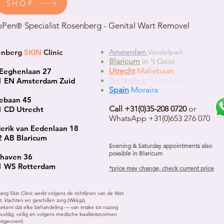
SHOP
oPen
Specialist Rosenberg - Genital Wart Removel
®
enberg
SKIN
Clinic
Amsterdam
Vondelpark
Blaricum
in 't Gooi
Utrecht
Maliebaan
Eeghenlaan 27
Rotterdam
Wijnhaven
1 EN Amsterdam Zuid
Spain
Moraira
ebaan 45
Call +31(0)35-208 0720
or
 CD Utrecht
WhatsApp +31(0)653 276 070
erik van Eedenlaan 18
 AB Blaricum
Evening & Saturday appointments also
possible in Blaricum
nhaven 36
1 WS Rotterdam
*price may change, check current price
erg Skin Clinic werkt volgens de richtlijnen van de Wet
it, klachten en geschillen zorg (Wkkgz).
tekent dat elke behandeling — van intake tot nazorg
vuldig, veilig en volgens medische kwaliteitsnormen
uitgevoerd.