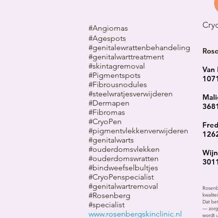
Cry
#Angiomas
#Agespots
#genitalewrattenbehandeling
Ros
#genitalwarttreatment
#skintagremoval
Van 
#Pigmentspots
107
#Fibrousnodules
#steelwratjes
verwijderen
Mali
#Dermapen
3681
#Fibromas
#CryoPen
Fred
#pigmentvlekken
verwijderen
1262
​#genitalwarts
#ouderdomsvlekken
Wij
#ouderdomswratten
301
#bindweefselbultjes
#CryoPenspecialist
#genitalwartremoval
Rosenb
#Rosenberg
kwalite
Dat be
#specialist
— zorg
www.rosenbergskinclinic.nl
wordt 