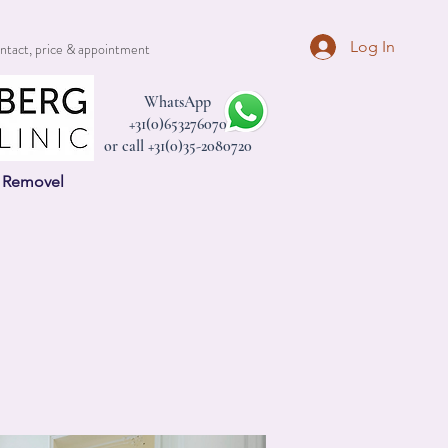
Log In
ntact, price & appointment
WhatsApp
+31(0)653276070
or call +31(0)35-2080720
n Removel