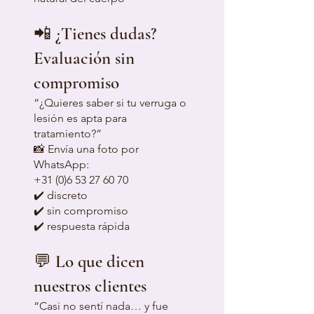
📲 ¿Tienes dudas?
Evaluación sin
compromiso
“¿Quieres saber si tu verruga o
lesión es apta para
tratamiento?”
📸 Envía una foto por
WhatsApp:
+31 (0)6 53 27 60 70
✔️ discreto
✔️ sin compromiso
✔️ respuesta rápida
💬 Lo que dicen
nuestros clientes
“Casi no sentí nada… y fue