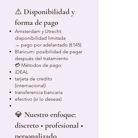
⚠️ Disponibilidad y
forma de pago
Ámsterdam y Utrecht:
disponibilidad limitada
→ pago por adelantado (€145)
Blaricum: posibilidad de pagar
después del tratamiento
💳 Métodos de pago:
iDEAL
tarjeta de crédito
(internacional)
transferencia bancaria
efectivo (si lo deseas)
💎 Nuestro enfoque:
discreto • profesional •
personalizado