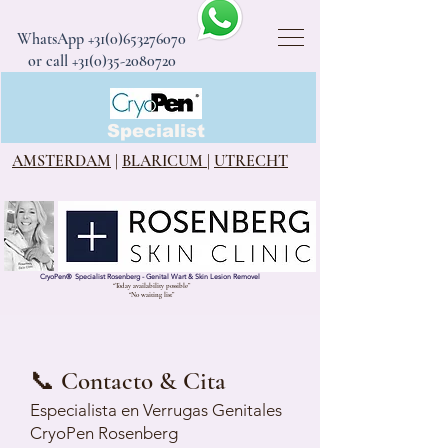
WhatsApp
+31(0)653276070
or call +31(0)35-2080720
CryoPen®
Specialist
AMSTERDAM
|
BLARICUM
|
UTRECHT
CryoPen
®
Specialist Rosenberg - Genital Wart & Skin Lesion Removel
“Today availability possible”
“No waiting list”
📞 Contacto & Cita
Especialista en Verrugas Genitales
CryoPen Rosenberg