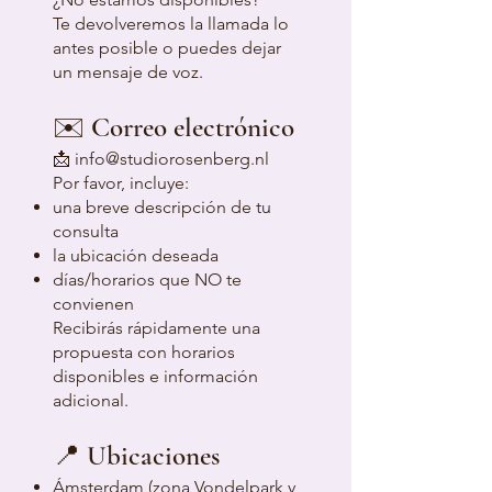
Te devolveremos la llamada lo
antes posible o puedes dejar
un mensaje de voz.
✉️ Correo electrónico
📩
info@studiorosenberg.nl
Por favor, incluye:
una breve descripción de tu
consulta
la ubicación deseada
días/horarios que NO te
convienen
Recibirás rápidamente una
propuesta con horarios
disponibles e información
adicional.
📍 Ubicaciones
Ámsterdam (zona Vondelpark y