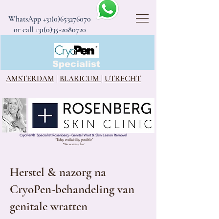
WhatsApp
+31(0)653276070
or call +31(0)35-2080720
CryoPen®
Specialist
AMSTERDAM
|
BLARICUM
|
UTRECHT
CryoPen
®
Specialist Rosenberg - Genital Wart & Skin Lesion Removel
“Today availability possible”
“No waiting list”
Herstel & nazorg na
CryoPen-behandeling van
genitale wratten