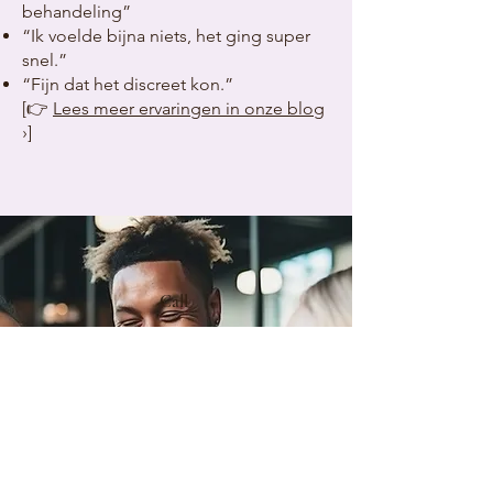
behandeling”
“Ik voelde bijna niets, het ging super
snel.”
“Fijn dat het discreet kon.”
[👉
Lees meer ervaringen in onze blog
›]
Call
+31(0)35-2080720
Email
info@studiorosenberg.nl
Follow