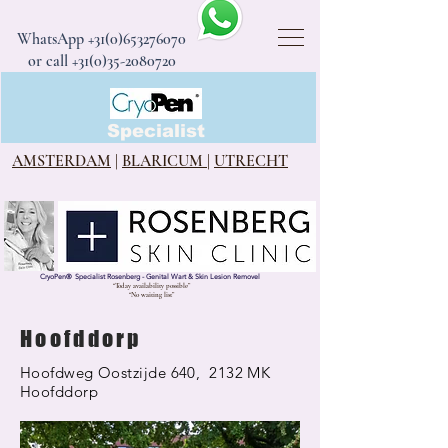
WhatsApp
+31(0)653276070
or call +31(0)35-2080720
CryoPen®
Specialist
AMSTERDAM
|
BLARICUM
|
UTRECHT
CryoPen
®
Specialist Rosenberg - Genital Wart & Skin Lesion Removel
“Today availability possible”
“No waiting list”
Hoofddorp
Hoofdweg Oostzijde 640, 2132 MK
Hoofddorp