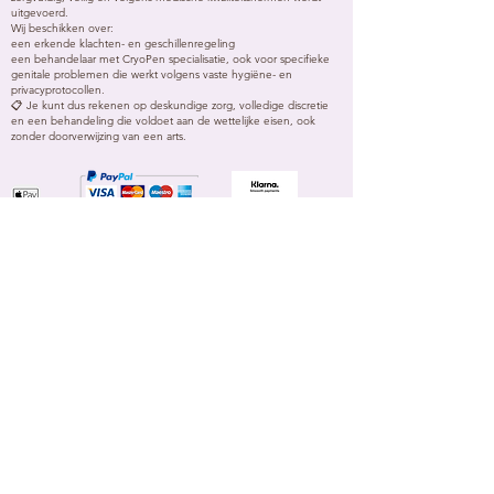
uitgevoerd.
Wij beschikken over:
een erkende klachten- en geschillenregeling
een behandelaar met CryoPen specialisatie, ook voor specifieke
genitale problemen die werkt volgens vaste hygiëne- en
privacyprotocollen.
📋 Je kunt dus rekenen op deskundige zorg, volledige discretie
en een behandeling die voldoet aan de wettelijke eisen, ook
zonder doorverwijzing van een arts.
NL BLOG
EN BLOG
ES BLOG
CryoPen
Specialist Rosenberg - Genital
®
Wart Removel
Amsterdam
Vondelpark
Blaricum
in 't Gooi
Utrecht
Maliebaan
Rotterdam
Wijnhaven
Spain
Moraira