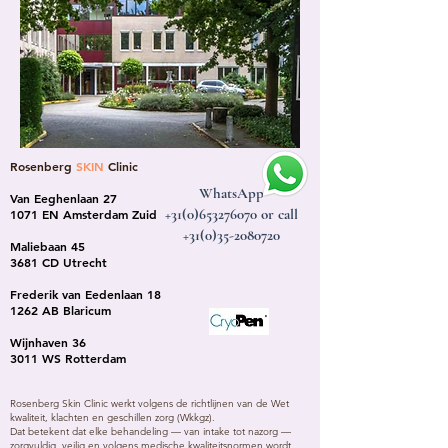
Rosenberg
SKIN
Clinic
WhatsApp
Van Eeghenlaan 27
+31(0)653276070
or call
1071 EN Amsterdam Zuid
+31(0)35-2080720
Maliebaan 45
3681 CD Utrecht
Frederik van Eedenlaan 18
1262 AB Blaricum
Wijnhaven 36
3011 WS Rotterdam
Rosenberg Skin Clinic werkt volgens de richtlijnen van de Wet
kwaliteit, klachten en geschillen zorg (Wkkgz).
Dat betekent dat elke behandeling — van intake tot nazorg —
zorgvuldig, veilig en volgens medische kwaliteitsnormen wordt