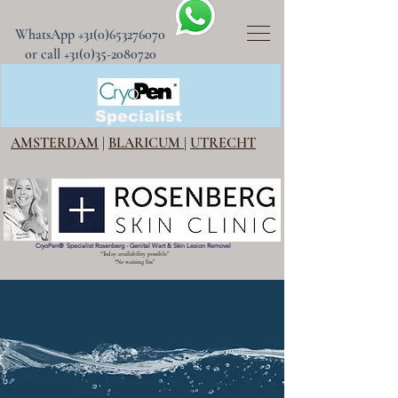
WhatsApp
+31(0)653276070
or call +31(0)35-2080720
CryoPen®
Specialist
AMSTERDAM
|
BLARICUM
|
UTRECHT
CryoPen
®
Specialist Rosenberg - Genital Wart & Skin Lesion Removel
“Today availability possible”
“No waiting list”