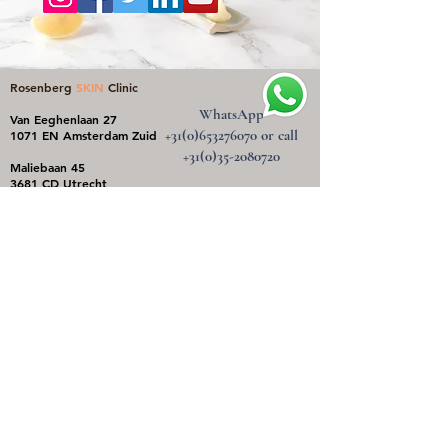
Rosenberg
SKIN
Clinic
WhatsApp
Van Eeghenlaan 27
+31(0)653276070
or call
1071 EN Amsterdam Zuid
+31(0)35-2080720
Maliebaan 45
3681 CD Utrecht
Frederik van Eedenlaan 18
1262 AB Blaricum
Wijnhaven 36
3011 WS Rotterdam
Rosenberg Skin Clinic werkt volgens de richtlijnen van de Wet
kwaliteit, klachten en geschillen zorg (Wkkgz).
Dat betekent dat elke behandeling — van intake tot nazorg —
zorgvuldig, veilig en volgens medische kwaliteitsnormen wordt
uitgevoerd.
Wij beschikken over:
een erkende klachten- en geschillenregeling
een behandelaar met CryoPen specialisatie, ook voor specifieke
genitale problemen die werkt volgens vaste hygiëne- en