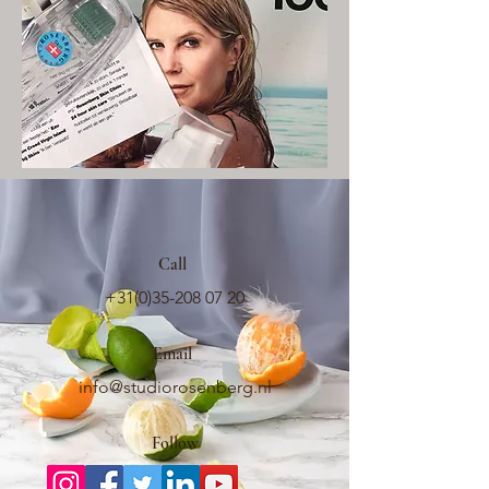
Call
+31(0)35-208 07 20
Email
info@studiorosenberg.nl
Follow