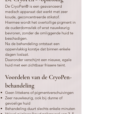
De CryoPen® is een geavanceerd
medisch apparaat dat werkt met zeer
koude, geconcentreerde stikstof.
Hiermee wordt het overtollige pigment in
de ouderdomsvlek of wrat nauwkeurig
bevroren, zonder de omliggende huid te
beschadigen.
Na de behandeling ontstaat een
oppervlakkig korstje dat binnen enkele
dagen loslaat.
Daaronder verschijnt een nieuwe, egale
huid met een zichtbaar frissere teint.
Voordelen van de CryoPen-
behandeling
Geen littekens of pigmentverschuivingen
Zeer nauwkeurig, ook bij dunne of
gevoelige huid
Behandeling duurt slechts enkele minuten
Vrijwel pijnloos (koud prikgevoel van 3–5