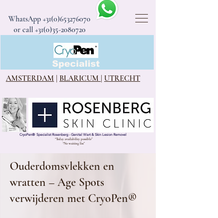
WhatsApp
+31(0)653276070
or call +31(0)35-2080720
CryoPen®
Specialist
AMSTERDAM
|
BLARICUM
|
UTRECHT
CryoPen
®
Specialist Rosenberg - Genital Wart & Skin Lesion Removel
“Today availability possible”
“No waiting list”
Ouderdomsvlekken en
wratten – Age Spots
verwijderen met CryoPen®