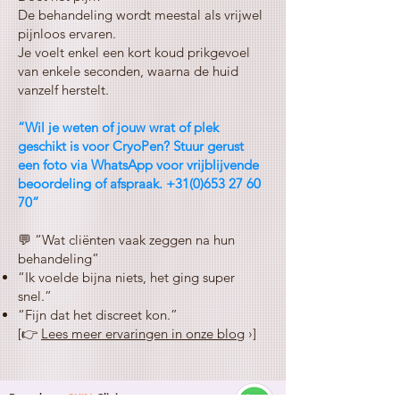
De behandeling wordt meestal als vrijwel
pijnloos ervaren.
Je voelt enkel een kort koud prikgevoel
van enkele seconden, waarna de huid
vanzelf herstelt.
“Wil je weten of jouw wrat of plek
geschikt is voor CryoPen? Stuur gerust
een foto via WhatsApp voor vrijblijvende
beoordeling of afspraak.
+31(0)653 27 60
70
”
💬 “Wat cliënten vaak zeggen na hun
behandeling”
“Ik voelde bijna niets, het ging super
snel.”
“Fijn dat het discreet kon.”
[👉
Lees meer ervaringen in onze blog
›]
Rosenberg
SKIN
Clinic