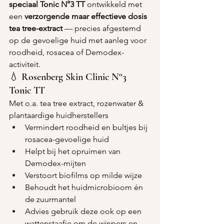
speciaal Tonic N°3
TT
 ontwikkeld met 
een 
verzorgende maar effectieve dosis 
tea tree-extract
 — precies afgestemd 
op de gevoelige huid met aanleg voor 
roodheid, rosacea of Demodex-
activiteit.
💧 Rosenberg Skin Clinic N°3 
Tonic TT
Met o.a. tea tree extract, rozenwater & 
plantaardige huidherstellers
Vermindert roodheid en bultjes bij 
rosacea-gevoelige huid
Helpt bij het opruimen van 
Demodex-mijten
Verstoort biofilms op milde wijze
Behoudt het huidmicrobioom én 
de zuurmantel
Advies gebruik deze ook op een 
wattenstaafje om de winpers en 