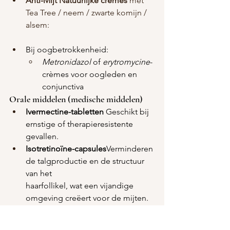
Anti-Mijt Natuurlijke cremes 
met
Tea Tree / neem / zwarte komijn / 
alsem:
Bij oogbetrokkenheid:
Metronidazol
 of 
erytromycine
-
crèmes voor oogleden en 
conjunctiva
Orale middelen (medische middelen)
Ivermectine-tabletten 
Geschikt bij 
ernstige of therapieresistente 
gevallen.
Isotretinoïne-capsules
Verminderen 
de talgproductie en de structuur 
van het 
haarfollikel, wat een vijandige 
omgeving creëert voor de mijten.
Oraal, Natuurlijk; Alsem