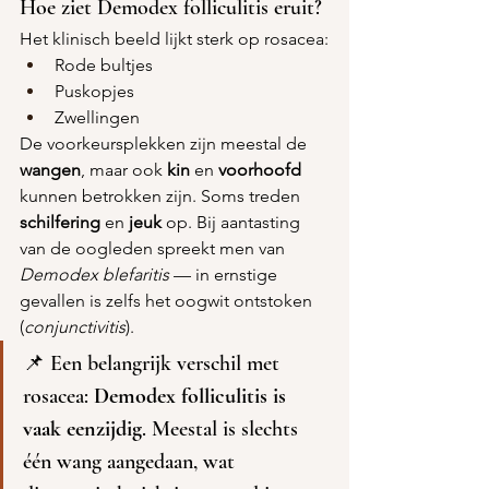
Hoe ziet Demodex folliculitis eruit?
Het klinisch beeld lijkt sterk op rosacea:
Rode bultjes
Puskopjes
Zwellingen
De voorkeursplekken zijn meestal de 
wangen
, maar ook 
kin
 en 
voorhoofd
kunnen betrokken zijn. Soms treden 
schilfering
 en 
jeuk
 op. Bij aantasting 
van de oogleden spreekt men van 
Demodex blefaritis
 — in ernstige 
gevallen is zelfs het oogwit ontstoken 
(
conjunctivitis
).
📌 Een belangrijk verschil met 
rosacea: 
Demodex folliculitis is 
vaak eenzijdig
. Meestal is slechts 
één wang aangedaan, wat 