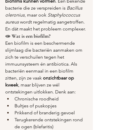
biofilms kunnen vormen
. Een bekende 
bacterie die ze verspreiden is 
Bacillus 
oleronius
, maar ook 
Staphylococcus 
aureus
 wordt regelmatig aangetroffen. 
En dát maakt het probleem complexer.
🧫 Wat is een biofilm?
Een biofilm is een beschermende 
slijmlaag die bacteriën aanmaken om 
zich te verschuilen tegen het 
immuunsysteem én antibiotica. Als 
bacteriën eenmaal in een biofilm 
zitten, zijn ze vaak 
onzichtbaar op 
kweek
, maar blijven ze wél 
ontstekingen uitlokken. Denk aan:
Chronische roodheid
Bultjes of puskopjes
Prikkend of branderig gevoel
Terugkerende ontstekingen rond 
de ogen (blefaritis)