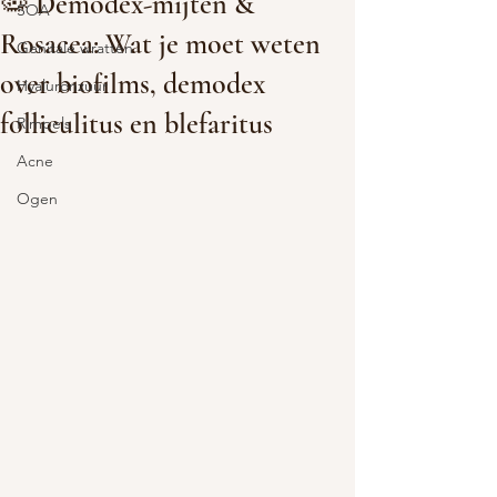
🦠 Demodex-mijten &
SOA
Rosacea: Wat je moet weten
Genitale wratten
over biofilms, demodex
Hyaluronzuur
folliculitus en blefaritus
Rimpels
Acne
Ogen