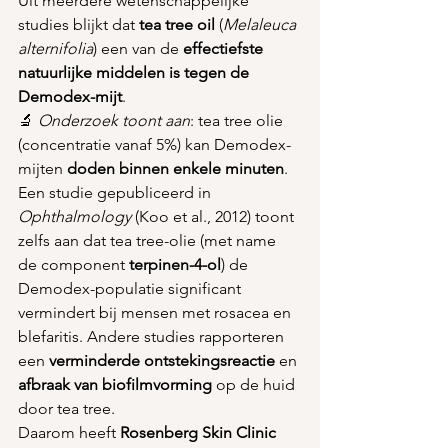
Uit meerdere wetenschappelijke 
studies blijkt dat 
tea tree oil
 (
Melaleuca 
alternifolia
) een van de 
effectiefste 
natuurlijke middelen is tegen de 
Demodex-mijt
.
🔬 
Onderzoek toont aan
: tea tree olie 
(concentratie vanaf 5%) kan Demodex-
mijten 
doden binnen enkele minuten
. 
Een studie gepubliceerd in 
Ophthalmology
 (Koo et al., 2012) toont 
zelfs aan dat tea tree-olie (met name 
de component 
terpinen-4-ol
) de 
Demodex-populatie significant 
vermindert bij mensen met rosacea en 
blefaritis. Andere studies rapporteren 
een 
verminderde ontstekingsreactie
 en 
afbraak van biofilmvorming
 op de huid 
door tea tree.
Daarom heeft 
Rosenberg Skin Clinic 