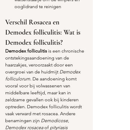
ooglidrand te reinigen
Verschil Rosacea en 
Demodex folliculitis: Wat is 
Demodex folliculitis?
Demodex folliculitis
 is een chronische 
ontstekingsaandoening van de 
haarzakjes, veroorzaakt door een 
overgroei van de huidmijt 
Demodex 
folliculorum
. De aandoening komt 
vooral voor bij volwassenen van 
middelbare leeftijd, maar kan in 
zeldzame gevallen ook bij kinderen 
optreden. Demodex folliculitis wordt 
vaak verward met rosacea. Andere 
benamingen zijn 
Demodicose
, 
Demodex rosacea
 of 
pityriasis 