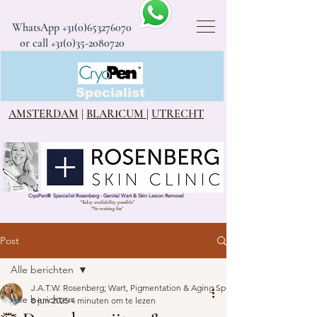
WhatsApp
+31(0)653276070
or call +31(0)35-2080720
CryoPen®
Specialist
AMSTERDAM
|
BLARICUM
|
UTRECHT
CryoPen
®
Specialist Rosenberg - Genital Wart & Skin Lesion Removel
“Today availability possible”
“No waiting list”
Post
Alle berichten
J.A.T.W. Rosenberg; Wart, Pigmentation & Aging Specialist
Alle berichten
8 jun 2025
4 minuten om te lezen