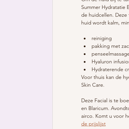
Summer Hydratatie Bo
de huidcellen. Deze 
huid wordt kalm, min
reiniging
pakking met za
penseelmassag
Hyaluron infusio
Hydraterende c
Voor thuis kan de h
Skin Care.
Deze Facial is te boe
en Blaricum. Avondtoe
airco. Komt u voor h
de prijslijst