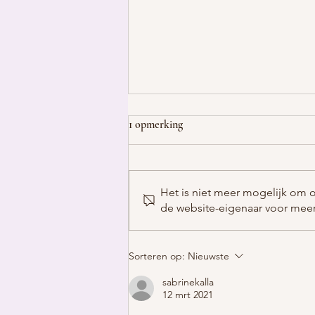
1 opmerking
Het is niet meer mogelijk om 
de website-eigenaar voor meer
Zijn genitale wratten gevaarlijk?
Alles wat je moet weten over
Sorteren op:
Nieuwste
HPV, risico's en behandeling
sabrinekalla
12 mrt 2021