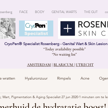
osenberg
FACE
BODY
GENITAL WARTS
THE GUT
co
CryoPen®
Specialist
CryoPen
®
Specialist Rosenberg - Genital Wart & Skin Lesio
“Today availability possible”
“No waiting list”
AMSTERDAM
|
BLARICUM
|
UTRECHT
e wratten
Hyaluronzuur
Rimpels
Acne
Oge
; Wart, Pigmentation & Aging Specialist
27 jun 2020
1 minuten om te l
merhuid de hydratatie boost!