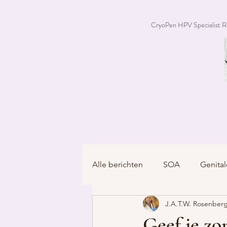
CryoPen HPV Specialist R
Alle berichten
SOA
Genital
J.A.T.W. Rosenberg
Geef je zo