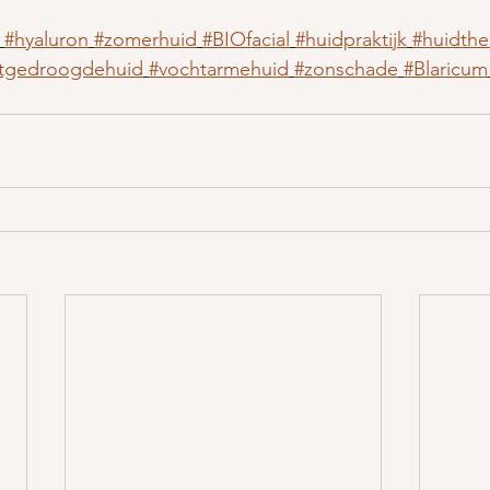
#hyaluron
#zomerhuid
#BIOfacial
#huidpraktijk
#huidthe
itgedroogdehuid
#vochtarmehuid
#zonschade
#Blaricum