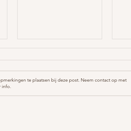
opmerkingen te plaatsen bij deze post. Neem contact op met
 info.
Genitale wratten: alles wat je
De ge
moet weten over symptomen,
méér 
oorzaak en de beste behandeling
wratt