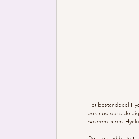
Het bestanddeel Hyal
ook nog eens de eig
poseren is ons Hyalu
Om de huid bij te t