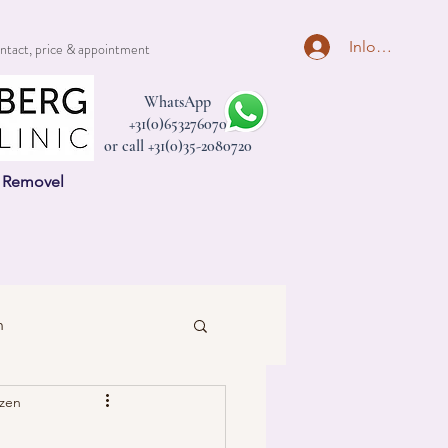
Inloggen
ntact, price & appointment
WhatsApp
+31(0)653276070
or call +31(0)35-2080720
n Removel
n
ezen