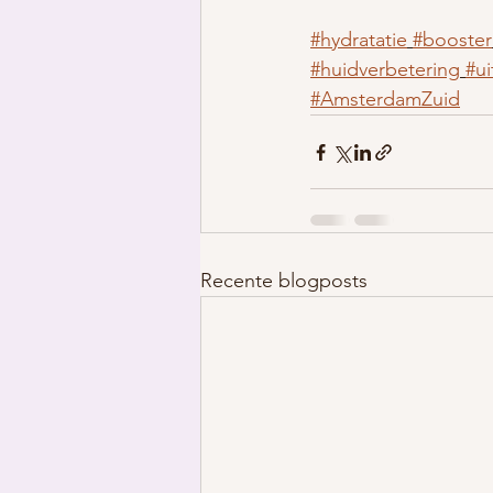
#hydratatie
#booster
#huidverbetering
#u
#AmsterdamZuid
Recente blogposts