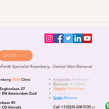
SHOP
oPen
Specialist Rosenberg - Genital Wart Removel
®
enberg
SKIN
Clinic
Amsterdam
Vondelpark
Blaricum
in 't Gooi
Utrecht
Maliebaan
Eeghenlaan 27
Rotterdam
Wijnhaven
1 EN Amsterdam Zuid
Spain
Moraira
ebaan 45
Call +31(0)35-208 0720
or
 CD Utrecht