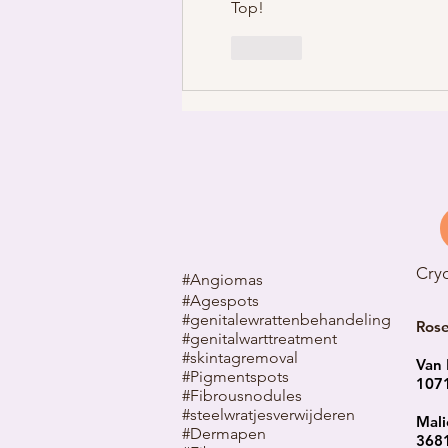
Top!
Like
Cry
#Angiomas
#Agespots
#genitalewrattenbehandeling
Ros
#genitalwarttreatment
#skintagremoval
Van 
#Pigmentspots
107
#Fibrousnodules
#steelwratjes
verwijderen
Mali
#Dermapen
3681