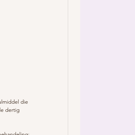
ulmiddel die 
e dertig 
behandeling: 