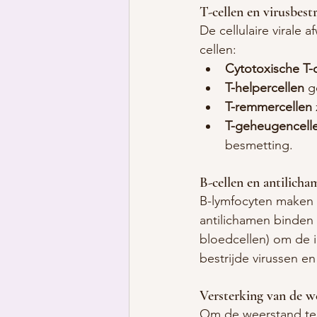
T-cellen en virusbestr
De cellulaire virale 
cellen:
Cytotoxische T-c
T-helpercellen
 g
T-remmercellen
T-geheugencell
besmetting.
B-cellen en antilicha
B-lymfocyten maken 
antilichamen binden 
bloedcellen) om de 
bestrijde virussen en
Versterking van de 
Om de weerstand teg