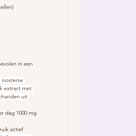
ellen)
bevolen in een 
e oosterse 
k extract met 
hariden uit 
per dag 1000 mg 
ik actief 