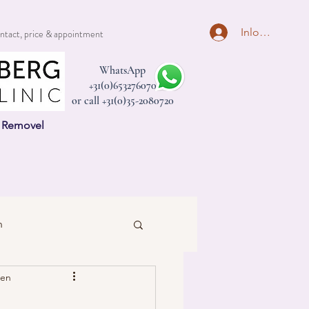
Inloggen
ntact, price & appointment
WhatsApp
+31(0)653276070
or call +31(0)35-2080720
n Removel
n
zen