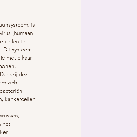
unsysteem, is 
virus (humaan 
e cellen te 
. Dit systeem 
ie met elkaar 
rmonen, 
 Dankzij deze 
am zich 
bacteriën, 
n, kankercellen 
irussen, 
n het 
ker 