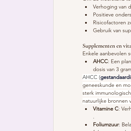
Verhoging van de
Positieve onder
Risicofactoren z
Gebruik van sup
Supplementen en vit
Enkele aanbevolen s
AHCC
: Een pla
dosis van 3 gra
AHCC (
gestandaardi
geneeskunde en mode
sterk immunologische
natuurlijke bronnen
Vitamine C
: Ver
.
Foliumzuur
: Bel