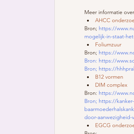
Meer informatie ove
AHCC onderzo
Bron; 
https://www.n
mogelijk-in-staat-het
Foliumzuur
Bron; 
https://www.n
Bron: 
https://www.so
Bron; 
https://hhhpra
B12 vormen
DIM complex
Bron: 
https://www.n
Bron; 
https://kanker
baarmoederhalskanke
door-aanwezigheid-van
EGCG onderzo
Bron;  