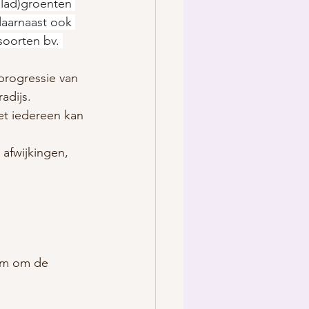
blad)groenten 
 daarnaast ook 
soorten bv. 
progressie van 
adijs.
et iedereen kan 
afwijkingen, 
em om de 