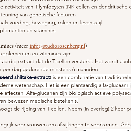
 activiteit van T-lymfocyten (NK-cellen en dendritische c
steuning van genetische factoren
oals voeding, beweging, roken en levensstijl
plementen en vitamines
amines (meer 
info@studiorosenberg.nl
)
upplementen en vitamines zijn:
ntaardig extract dat de T-cellen versterkt. Het wordt aan
m per dag gedurende minstens 6 maanden .
seerd shiitake-extract
)
 is een combinatie van traditionel
rne wetenschap. Het is een plantaardig alfa-glucaanrij
 effecten. Alfa-glucanen zijn biologisch actieve polysacc
 van bewezen medische betekenis.
hoogt de rijping van T-cellen. Neem (in overleg) 2 keer 
angrijk voor vrouwen om afwijkingen te voorkomen. Gebru