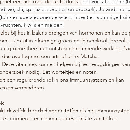
g met een arts over de juiste dosis . 
Eet vooral groene (
(andijvie, sla, spinazie, spruitjes en broccoli). Je vindt het
(tuin- en sperziebonen, erwten, linzen) en sommige fruit
svruchten, kiwi's en meloen.
Helpt bij het in balans brengen van hormonen en kan de 
en. Dim zit in bloemige groenten; bloemkool, brocoli, r
f uit groene thee met ontstekingsremmende werking. Ni
, dus overleg met een arts of drink Matcha.
: Deze vitamines kunnen helpen bij het terugdringen van 
 onderzoek nodig. Eet worteltjes en noten.
elt een regulerende rol in ons immuunsysteem en kan 
essen verminderen .
ie
ikt dezelfde boodschapperstoffen als het immuunsyste
m te informeren en de immuunrespons te versterken.