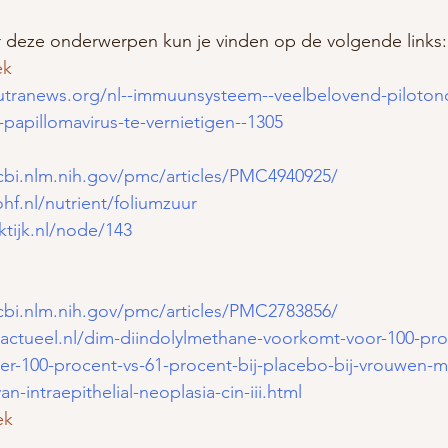
r deze onderwerpen kun je vinden op de volgende links:
ek
utranews.org/nl--immuunsysteem--veelbelovend-piloton
-papillomavirus-te-vernietigen--1305
cbi.nlm.nih.gov/pmc/articles/PMC4940925/
hf.nl/nutrient/foliumzuur
ktijk.nl/node/143
cbi.nlm.nih.gov/pmc/articles/PMC2783856/
-actueel.nl/dim-diindolylmethane-voorkomt-voor-100-pro
r-100-procent-vs-61-procent-bij-placebo-bij-vrouwen-m
-intraepithelial-neoplasia-cin-iii.html
ek