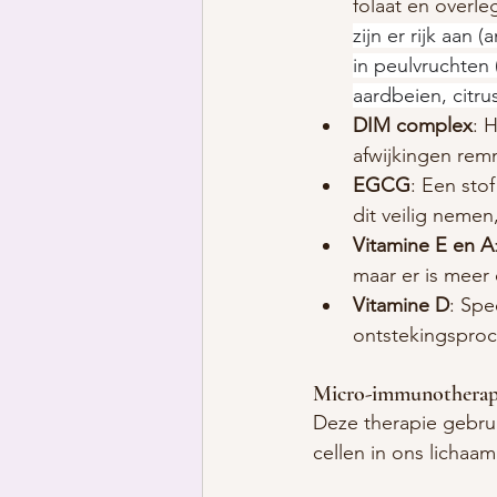
folaat en overle
zijn er rijk aan 
in peulvruchten 
aardbeien, citru
DIM complex
: 
afwijkingen remm
EGCG
: Een sto
dit veilig nemen
Vitamine E en A
maar er is meer
Vitamine D
: Spe
ontstekingsproc
Micro-immunotherap
Deze therapie gebru
cellen in ons lichaa