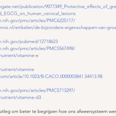
hgate.net/publication/9077349_Protective_effects_of_gr
d_EGCG_on_human_cervical_lesions
m.nih.gov/pmc/articles/PMC6225117/
nnis.nl/artikelen/de-bijzondere-eigenschappen-van-gro
lm.nih.gov/pubmed/12718623
m.nih.gov/pmc/articles/PMC5567498/
nutrient/vitamine-e
nutrient/vitamine
r.com/article/10.1023/B:CACO.0000003841.54413.98
m.nih.gov/pmc/articles/PMC5713297/
nutrient/vitamine-d3
 uitleg om beter te begrijpen hoe ons afweersysteem we