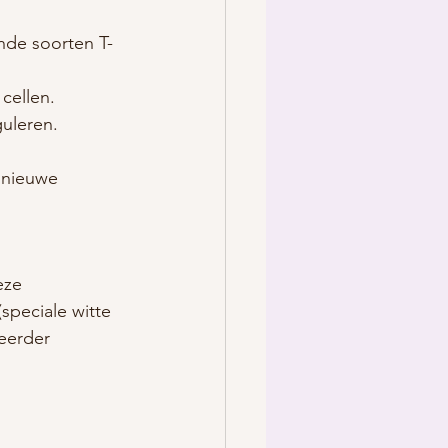
ende soorten T-
cellen.
guleren.
 nieuwe 
eze 
speciale witte 
eerder 