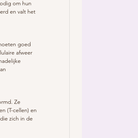
nodig om hun 
rd en valt het 
n moeten goed 
ulaire afweer 
adelijke 
van 
ormd. Ze 
n (T-cellen) en 
ie zich in de 