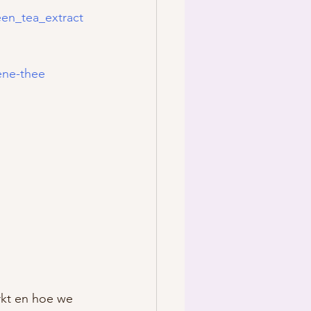
een_tea_extract
ene-thee
rkt en hoe we 