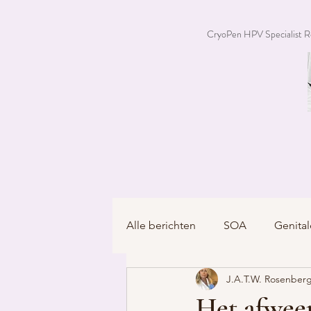
CryoPen HPV Specialist R
Alle berichten
SOA
Genital
J.A.T.W. Rosenberg
Het afwee