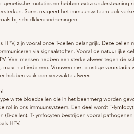
 genetische mutaties en hebben extra ondersteuning 
rsterken. Soms reageert het immuunsysteem ook verkee
zoals bij schildklieraandoeningen.
oals HPV, zijn vooral onze T-cellen belangrijk. Deze celle
mmuniceren via signaalstoffen. Vooral de natuurlijke cell
HPV. Veel mensen hebben een sterke afweer tegen de sch
us, maar niet iedereen. Vrouwen met ernstige voorstadia 
r hebben vaak een verzwakte afweer.
ol
 type witte bloedcellen die in het beenmerg worden gev
ke rol in ons immuunsysteem. Een deel wordt T-lymfocyte
n (B-cellen). T-lymfocyten bestrijden vooral pathogenen d
oals HPV.