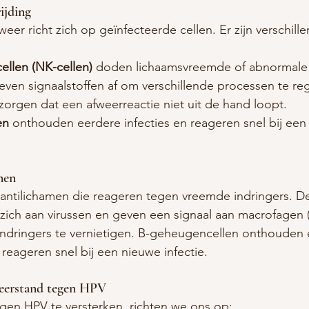
ijding
afweer richt zich op geïnfecteerde cellen. Er zijn verschill
ellen (NK-cellen)
 doden lichaamsvreemde of abnormale 
even signaalstoffen af om verschillende processen te re
 zorgen dat een afweerreactie niet uit de hand loopt.
en
 onthouden eerdere infecties en reageren snel bij een
men
antilichamen die reageren tegen vreemde indringers. D
zich aan virussen en geven een signaal aan macrofagen (
indringers te vernietigen. B-geheugencellen onthouden 
 reageren snel bij een nieuwe infectie.
weerstand tegen HPV
en HPV te versterken, richten we ons op: