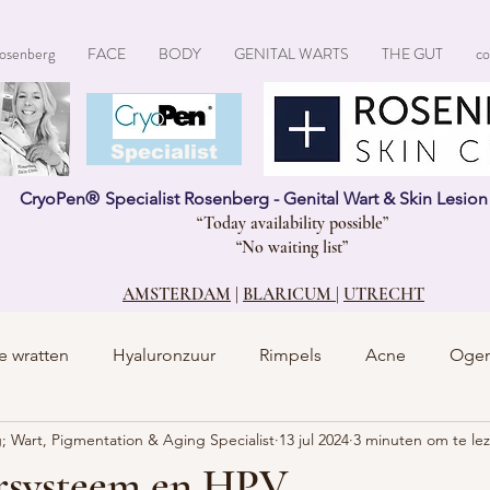
osenberg
FACE
BODY
GENITAL WARTS
THE GUT
co
CryoPen®
Specialist
CryoPen
®
Specialist Rosenberg - Genital Wart & Skin Lesio
“Today availability possible”
“No waiting list”
AMSTERDAM
|
BLARICUM
|
UTRECHT
e wratten
Hyaluronzuur
Rimpels
Acne
Oge
; Wart, Pigmentation & Aging Specialist
13 jul 2024
3 minuten om te le
rsysteem en HPV