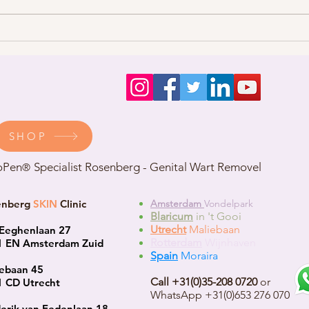
Genitale wratten: alles wat je
De ge
moet weten over symptomen,
méér 
oorzaak en de beste behandeling
wratt
SHOP
oPen
Specialist Rosenberg - Genital Wart Removel
®
enberg
SKIN
Clinic
Amsterdam
Vondelpark
Blaricum
in 't Gooi
Utrecht
Maliebaan
Eeghenlaan 27
Rotterdam
Wijnhaven
1 EN Amsterdam Zuid
Spain
Moraira
ebaan 45
Call +31(0)35-208 0720
or
 CD Utrecht
WhatsApp +31(0)653 276 070
erik van Eedenlaan 18