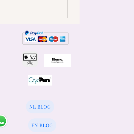
nitale wratten specialist:
dan het verwijderen van de
en
NL BLOG
EN BLOG