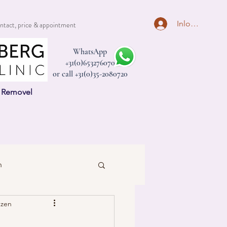
Inloggen
ntact, price & appointment
WhatsApp
+31(0)653276070
or call +31(0)35-2080720
n Removel
n
ezen