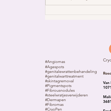
Zijn genitale wratten gevaarlijk?
Alles wat je moet weten over
HPV, risico's en behandeling
Cry
#Angiomas
#Agespots
#genitalewrattenbehandeling
Ros
#genitalwarttreatment
#skintagremoval
Van 
#Pigmentspots
107
#Fibrousnodules
#steelwratjes
verwijderen
Mali
#Dermapen
3681
#Fibromas
#CryoPen
Fred