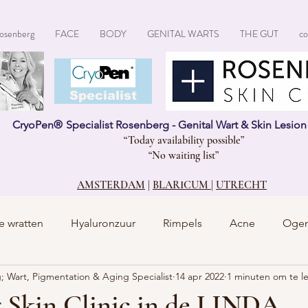
osenberg
FACE
BODY
GENITAL WARTS
THE GUT
co
CryoPen®
Specialist
CryoPen
®
Specialist Rosenberg - Genital Wart & Skin Lesio
“Today availability possible”
“No waiting list”
AMSTERDAM
|
BLARICUM
|
UTRECHT
e wratten
Hyaluronzuur
Rimpels
Acne
Oge
; Wart, Pigmentation & Aging Specialist
14 apr 2022
1 minuten om te l
 Skin Clinic in de LINDA