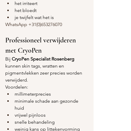
het irriteert
het bloedt
je twijfelt wat het is
WhatsApp +31(0)653276070
Professioneel verwijderen 
met CryoPen
Bij 
CryoPen Specialist Rosenberg
kunnen skin tags, wratten en 
pigmentvlekken zeer precies worden 
verwijderd.
Voordelen:
millimeterprecies
minimale schade aan gezonde 
huid
vrijwel pijnloos
snelle behandeling
weinig kans op littekenvorming