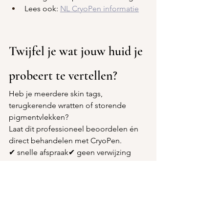
Lees ook: 
NL CryoPen informatie
Twijfel je wat jouw huid je 
probeert te vertellen?
Heb je meerdere skin tags, 
terugkerende wratten of storende 
pigmentvlekken?
Laat dit professioneel beoordelen én 
direct behandelen met CryoPen.
✔ snelle afspraak✔ geen verwijzing 
nodig✔ avond en weekend mogelijk✔ 
persoonlijke begeleiding
Neem direct contact op via WhatsApp 
+31(0)653276070 met 
CryoPen 
Specialist Rosenberg
 die verder kijkt 