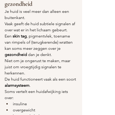
gezondheid
Je huid is veel meer dan alleen een 
buitenkant.
Vaak geeft de huid subtiele signalen af 
over wat er in het lichaam gebeurt.
Een 
skin tag
, pigmentvlek, toename 
van rimpels of (terugkerende) wratten 
kan soms meer zeggen over je 
gezondheid
 dan je denkt.
Niet om je ongerust te maken, maar 
juist om vroegtijdig signalen te 
herkennen.
De huid functioneert vaak als een soort 
alarmsysteem
.
Soms vertelt een huidafwijking iets 
over:
insuline
overgewicht