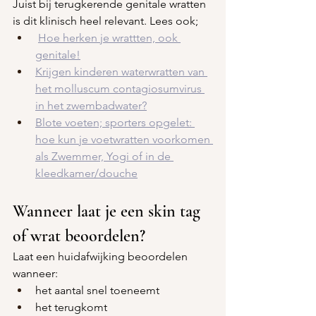
Juist bij terugkerende genitale wratten 
is dit klinisch heel relevant. Lees ook;
Hoe herken je wrattten, ook 
genitale!
Krijgen kinderen waterwratten van 
het molluscum contagiosumvirus 
in het zwembadwater?
Blote voeten; sporters opgelet: 
hoe kun je voetwratten voorkomen 
als Zwemmer, Yogi of in de 
kleedkamer/douche
Wanneer laat je een skin tag 
of wrat beoordelen?
Laat een huidafwijking beoordelen 
wanneer:
het aantal snel toeneemt
het terugkomt