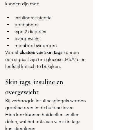
kunnen zijn met:
insulineresistentie
prediabetes
type 2 diabetes
overgewicht
metabool syndroom
Vooral 
clusters van skin tags
 kunnen 
een signaal zijn om glucose, HbA1c en 
leefstijl kritisch te bekijken.
Skin tags, insuline en 
overgewicht
Bij verhoogde insulinespiegels worden 
groeifactoren in de huid actiever.
Hierdoor kunnen huidcellen sneller 
delen, wat het ontstaan van skin tags 
kan stimuleren.