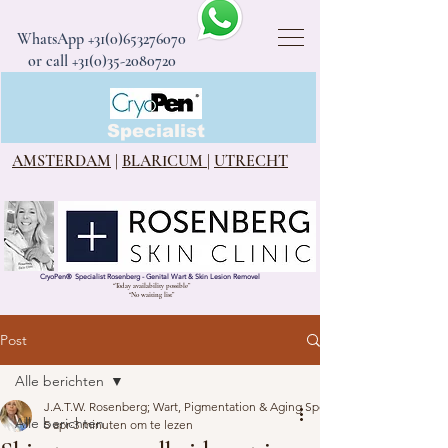
WhatsApp
+31(0)653276070
or call +31(0)35-2080720
CryoPen®
Specialist
AMSTERDAM
|
BLARICUM
|
UTRECHT
CryoPen
®
Specialist Rosenberg - Genital Wart & Skin Lesion Removel
“Today availability possible”
“No waiting list”
Post
Alle berichten
J.A.T.W. Rosenberg; Wart, Pigmentation & Aging Specialist
Alle berichten
5 apr
3 minuten om te lezen