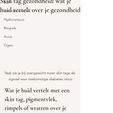
Skin tag gezondheid: wat je
SOA
huid vertelt over je gezondheid
Genitale wratten
Hyaluronzuur
Rimpels
Acne
Ogen
Vaak zie je bij overgewicht meer skin tags als 
signaal voor toekomstige diabetes risico
Wat je huid vertelt met een 
skin tag, pigmentvlek, 
rimpels of wratten over je 