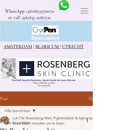
WhatsApp
+31(0)653276070
or call +31(0)35-2080720
CryoPen®
Specialist
AMSTERDAM
|
BLARICUM
|
UTRECHT
CryoPen
®
Specialist Rosenberg - Genital Wart & Skin Lesion Removel
“Today availability possible”
“No waiting list”
Post
Alle berichten
J.A.T.W. Rosenberg; Wart, Pigmentation & Aging Specialist
Alle berichten
31 jul 2023
1 minuten om te lezen