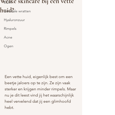
Welke skincare bij een vette
SOA
huid?
Genitale wratten
Hyaluronzuur
Rimpels
Acne
Ogen
Een vette huid, eigenlijk best om een 
beetje jaloers op te zijn. Ze zijn vaak 
sterker en krijgen minder rimpels. Maar 
nu je dit leest vind jij het waarschijnlijk 
heel vervelend dat jij een glimhoofd 
hebt.