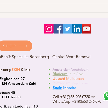
Acneb
SHOP
oPen
Specialist Rosenberg - Genital Wart Removel
®
enberg
SKIN
Clinic
Amsterdam
Vondelpark
Blaricum
in 't Gooi
Utrecht
Maliebaan
Eeghenlaan 27
Rotterdam
Wijnhaven
1 EN Amsterdam Zuid
Spain
Moraira
ebaan 45
Call +31(0)35-208 0720
or
 CD Utrecht
WhatsApp +31(0)653 276 070
erik van Eedenlaan 18