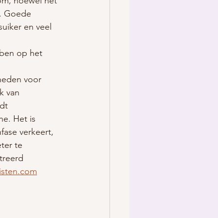
om, hoewel het 
n. Goede 
suiker en veel 
bben op het 
heden voor 
k van 
dt 
e. Het is 
fase verkeert, 
er te 
treerd 
isten.com