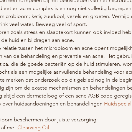
kan een rol spelen bij het beïnvloeden van het microbio
dieet en acne complex is en nog niet volledig begrepe
microbioom; kefir, zuurkool, vezels en groeten. Vermijd 
ink veel water. Beweeg veel of sport.
oren zoals stress en slaaptekort kunnen ook invloed he
de huid en bijdragen aan acne.
e relatie tussen het microbioom en acne opent mogelijk
 van de behandeling en preventie van acne. Het gebrui
tica, die de goede bacteriën op de huid stimuleren, wor
cht als een mogelijke aanvullende behandeling voor acn
 te merken dat onderzoek op dit gebied nog in de begin
ig zijn om de exacte mechanismen en behandelingen bet
g altijd een dermatoloog of een acne AGB code geregis
ies over huidaandoeningen en behandelingen 
Huidspecial
ioom beschermen door juiste verzorging;
 af met 
Cleansing Oil