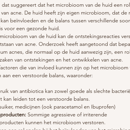
s dat suggereert dat het microbioom van de huid een rol 
 van acne. De huid heeft zijn eigen microbioom, dat de n
an beïnvloeden en de balans tussen verschillende soor
is voor een gezonde huid.
 microbioom van de huid kan de ontstekingsreacties ver
ntstaan van acne. Onderzoek heeft aangetoond dat bepaa
ium acnes, die normaal op de huid aanwezig zijn, een ro
rzaken van ontstekingen en het ontwikkelen van acne.
e factoren die van invloed kunnen zijn op het microbioom
n aan een verstoorde balans, waaronder:
ruik van antibiotica kan zowel goede als slechte bacteri
t kan leiden tot een verstoorde balans.
 suiker, medicijnen (ook paracetamol en Ibuprofen)
sproducten:
 Sommige agressieve of irriterende 
producten kunnen het microbioom verstoren.