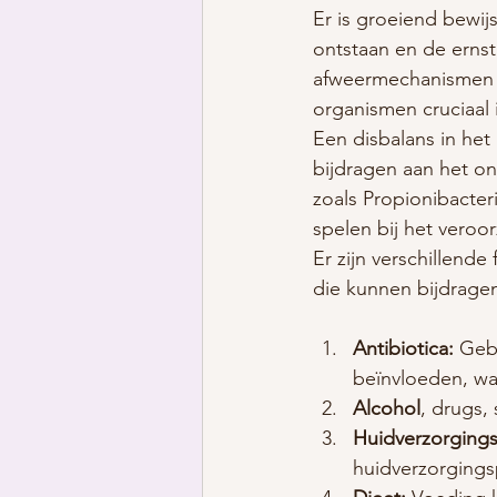
Er is groeiend bewij
ontstaan en de ernst
afweermechanismen k
organismen cruciaal 
Een disbalans in het
bijdragen aan het o
zoals Propionibacter
spelen bij het veroo
Er zijn verschillend
die kunnen bijdrage
Antibiotica:
 Geb
beïnvloeden, wa
Alcohol
, drugs,
Huidverzorging
huidverzorgings