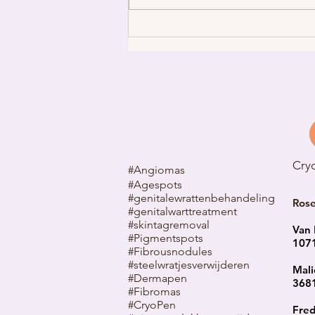
Beste middel tegen Acne
Cry
#Angiomas
#Agespots
#genitalewrattenbehandeling
Ros
#genitalwarttreatment
#skintagremoval
Van 
#Pigmentspots
107
#Fibrousnodules
#steelwratjes
verwijderen
Mali
#Dermapen
3681
#Fibromas
#CryoPen
Fred