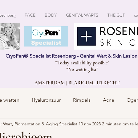
osenberg
FACE
BODY
GENITAL WARTS
THE GUT
co
CryoPen®
Specialist
CryoPen
®
Specialist Rosenberg - Genital Wart & Skin Lesio
“Today availability possible”
“No waiting list”
AMSTERDAM
|
BLARICUM
|
UTRECHT
e wratten
Hyaluronzuur
Rimpels
Acne
Oge
; Wart, Pigmentation & Aging Specialist
10 nov 2023
2 minuten om te l
Microbioom