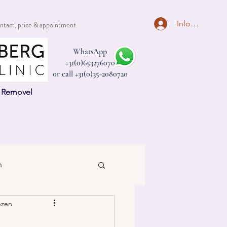
Inloggen
ntact, price & appointment
WhatsApp
+31(0)653276070
or call +31(0)35-2080720
n Removel
n
ezen