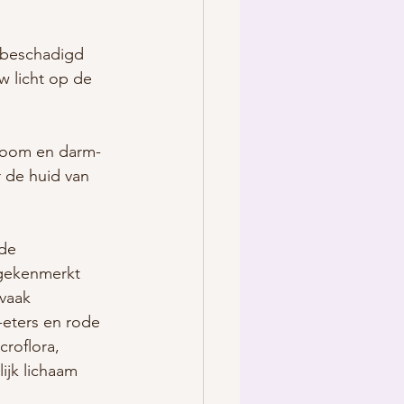
 beschadigd 
 licht op de 
ioom en darm-
 de huid van 
de 
gekenmerkt 
vaak 
-eters en rode 
roflora, 
jk lichaam 