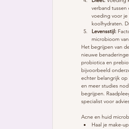
Dieet:
 Voeding 
verband tussen 
voeding voor je 
koolhydraten. Dr
Levensstijl:
 Fact
microbioom van 
Het begrijpen van d
nieuwe benaderingen
probiotica en prebio
bijvoorbeeld onderzo
echter belangrijk op
en meer studies nod
begrijpen. Raadplee
specialist voor adv
Acne en huid microb
Haal je make-up