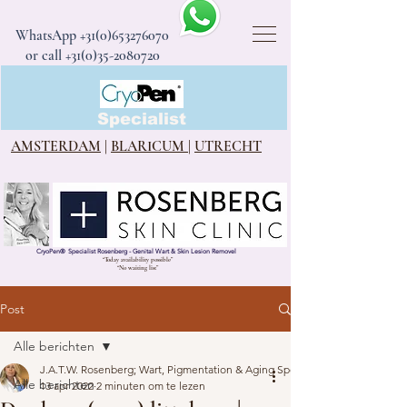
WhatsApp
+31(0)653276070
or call +31(0)35-2080720
CryoPen®
Specialist
AMSTERDAM
|
BLARICUM
|
UTRECHT
CryoPen
®
Specialist Rosenberg - Genital Wart & Skin Lesion Removel
“Today availability possible”
“No waiting list”
Post
Alle berichten
J.A.T.W. Rosenberg; Wart, Pigmentation & Aging Specialist
Alle berichten
13 apr 2022
2 minuten om te lezen