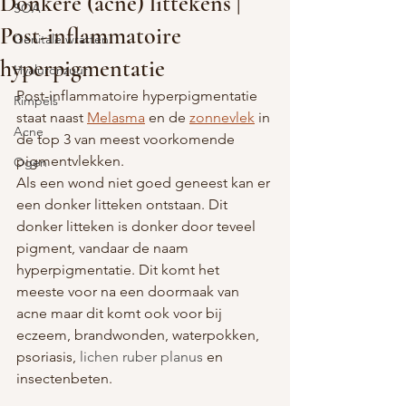
Donkere (acne) littekens |
SOA
Post-inflammatoire
Genitale wratten
hyperpigmentatie
Hyaluronzuur
Post-inflammatoire hyperpigmentatie 
Rimpels
staat naast 
Melasma
 en de 
zonnevlek
 in 
Acne
de top 3 van meest voorkomende 
pigmentvlekken.
Ogen
Als een wond niet goed geneest kan er 
een donker litteken ontstaan. Dit 
donker litteken is donker door teveel 
pigment, vandaar de naam 
hyperpigmentatie. Dit komt het 
meeste voor na een doormaak van 
acne maar dit komt ook voor bij 
eczeem, brandwonden, waterpokken, 
psoriasis, 
lichen ruber planus 
en 
insectenbeten. 