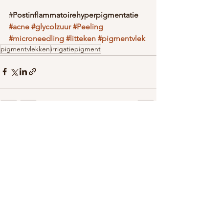
#
Postinflammatoirehyperpigmentatie 
#acne
#glycolzuur
#Peeling
#microneedling
#litteken
#pigmentvlek
pigmentvlekken
irrigatiepigment
Alles weergeven
Recente blogposts