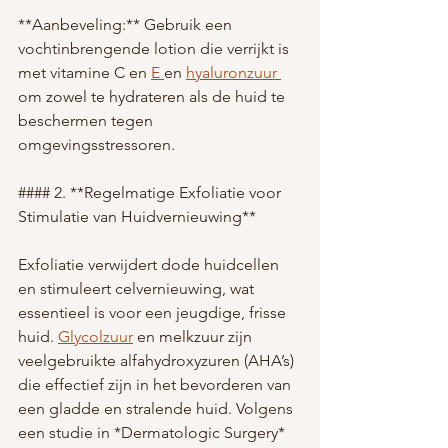
**Aanbeveling:** Gebruik een 
vochtinbrengende lotion die verrijkt is 
met vitamine C en 
E 
en 
hyaluronzuur 
om zowel te hydrateren als de huid te 
beschermen tegen 
omgevingsstressoren.
#### 2. **Regelmatige Exfoliatie voor 
Stimulatie van Huidvernieuwing**
Exfoliatie verwijdert dode huidcellen 
en stimuleert celvernieuwing, wat 
essentieel is voor een jeugdige, frisse 
huid. 
Glycolzuur
 en melkzuur zijn 
veelgebruikte alfahydroxyzuren (AHA’s) 
die effectief zijn in het bevorderen van 
een gladde en stralende huid. Volgens 
een studie in *Dermatologic Surgery* 