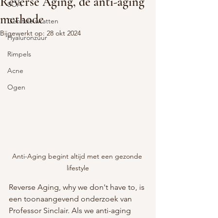
Reverse Aging, de anti-aging
SOA
methode
Genitale wratten
Bijgewerkt op:
28 okt 2024
Hyaluronzuur
Rimpels
Acne
Ogen
Anti-Aging begint altijd met een gezonde 
lifestyle
Reverse Aging, why we don't have to, is 
een toonaangevend onderzoek van 
Professor Sinclair. Als we anti-aging 