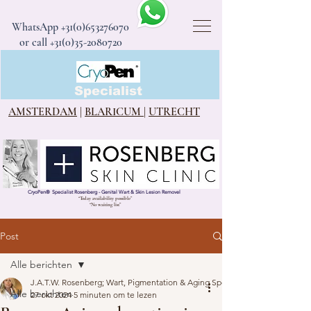
WhatsApp
+31(0)653276070
or call +31(0)35-2080720
CryoPen®
Specialist
AMSTERDAM
|
BLARICUM
|
UTRECHT
CryoPen
®
Specialist Rosenberg - Genital Wart & Skin Lesion Removel
“Today availability possible”
“No waiting list”
Post
Alle berichten
J.A.T.W. Rosenberg; Wart, Pigmentation & Aging Specialist
Alle berichten
27 okt 2024
5 minuten om te lezen