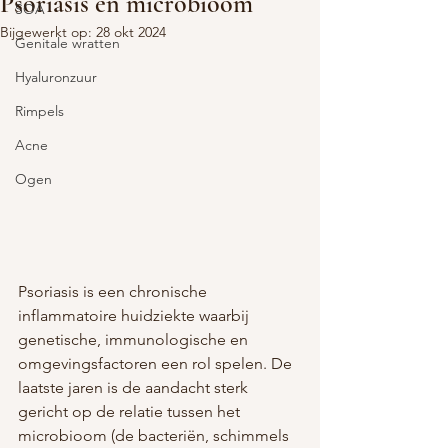
Psoriasis en microbioom
SOA
Bijgewerkt op:
28 okt 2024
Genitale wratten
Hyaluronzuur
Rimpels
Acne
Ogen
Psoriasis is een chronische 
inflammatoire huidziekte waarbij 
genetische, immunologische en 
omgevingsfactoren een rol spelen. De 
laatste jaren is de aandacht sterk 
gericht op de relatie tussen het 
microbioom (de bacteriën, schimmels 