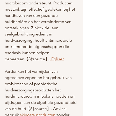
microbioom ondersteunt. Producten 
met zink zijn effectief gebleken bij het 
handhaven van een gezonde 
huidbarrière en het verminderen van 
ontstekingen. Zinkoxide, een 
veelgebruikt ingrediënt in 
huidverzorging, heeft antimicrobiële 
en kalmerende eigenschappen die 
psoriasis kunnen helpen 
beheersen【8†source】.
 Egliser
Verder kan het vermijden van 
agressieve zepen en het gebruik van 
probiotische of prebiotische 
huidverzorgingsproducten het 
huidmicrobioom in balans houden en 
bijdragen aan de algehele gezondheid 
van de huid【6†source】. Advies: 
gebruik 
skincare producten
 zonder 