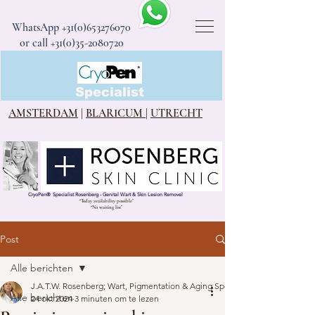
WhatsApp
+31(0)653276070
or call +31(0)35-2080720
CryoPen®
Specialist
AMSTERDAM
|
BLARICUM
|
UTRECHT
CryoPen
®
Specialist Rosenberg - Genital Wart & Skin Lesion Removel
“Today availability possible”
“No waiting list”
Post
Alle berichten
J.A.T.W. Rosenberg; Wart, Pigmentation & Aging Specialist
Alle berichten
24 okt 2024
3 minuten om te lezen