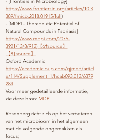
- [Frontiers in Microbiology] 
https://www.frontiersin.org/articles/10.3
389/fmicb.2018.01915/full
)
- [MDPI - Therapeutic Potential of 
Natural Compounds in Psoriasis] 
https://www.mdpi.com/2076-
3921/13/8/912)【6†source】
【8†source】
.
Oxford Academic
https://academic.oup.com/qjmed/articl
e/114/Supplement_1/hcab093.012/6379
284
Voor meer gedetailleerde informatie, 
zie deze bron: 
MDPI
.
Rosenberg richt zich op het verbeteren 
van het microbioom in het algemeen 
met de volgende ongemakken als 
focus;