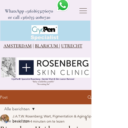
WhatsApp
+31(0)653276070
or call +31(0)35-2080720
CryoPen®
Specialist
AMSTERDAM
|
BLARICUM
|
UTRECHT
CryoPen
®
Specialist Rosenberg - Genital Wart & Skin Lesion Removel
“Today availability possible”
“No waiting list”
Post
Alle berichten
J.A.T.W. Rosenberg; Wart, Pigmentation & Aging Specialist
Alle berichten
24 okt 2024
4 minuten om te lezen