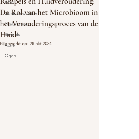
Rimpels en Huidveroudering:
SOA
De Rol van het Microbioom in
Genitale wratten
het Verouderingsproces van de
Hyaluronzuur
Huid
Rimpels
Bijgewerkt op:
28 okt 2024
Acne
Ogen